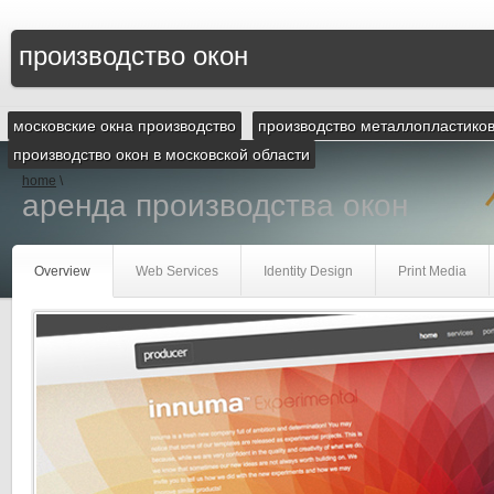
производство окон
московские окна производство
производство металлопластико
производство окон в московской области
home
\
аренда производства окон
Overview
Web Services
Identity Design
Print Media