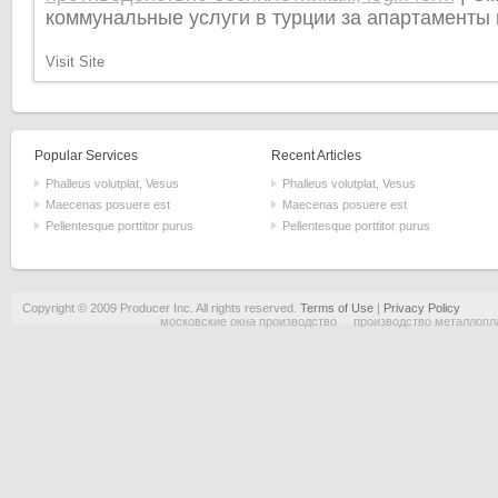
коммунальные услуги в турции за апартаменты 
Visit Site
Popular Services
Recent Articles
Phalleus volutplat, Vesus
Phalleus volutplat, Vesus
Maecenas posuere est
Maecenas posuere est
Pellentesque porttitor purus
Pellentesque porttitor purus
Copyright © 2009 Producer Inc. All rights reserved.
Terms of Use
|
Privacy Policy
московские окна производство
производство металлопл