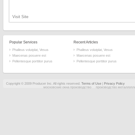
Visit Site
Popular Services
Recent Articles
Phalleus volutplat, Vesus
Phalleus volutplat, Vesus
Maecenas posuere est
Maecenas posuere est
Pellentesque porttitor purus
Pellentesque porttitor purus
Copyright © 2009 Producer Inc. All rights reserved.
Terms of Use
|
Privacy Policy
московские окна производство
производство металлопл