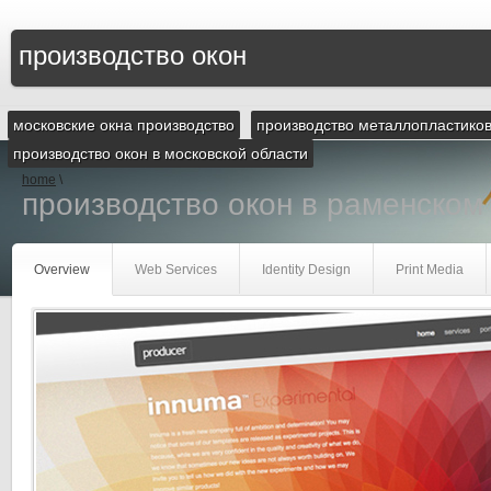
производство окон
московские окна производство
производство металлопластико
производство окон в московской области
home
\
производство окон в раменском
Overview
Web Services
Identity Design
Print Media